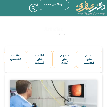
بوتاکس معده
Articles
خانه
»
Articles
بیماری
بیماری
اطلاعیه
مقالات
های
های
های
تخصصی
گوارشی
کبدی
کلینیک