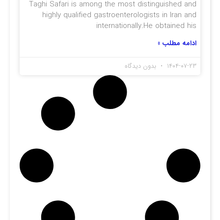
Taghi Safari is among the most distinguished and
highly qualified gastroenterologists in Iran and
internationally.He obtained his
ادامه مطلب »
۱۴۰۴-۰۷-۲۳
بدون دیدگاه