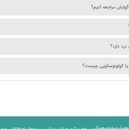
وارش مراجعه کنیم؟
درد دارد؟
 یا کولونوسکوپی چیست؟
09909890601
093