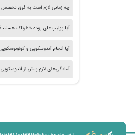
چه زمانی لازم است به فوق تخصص گ
آیا پولیپ‌های روده خطرناک هستند؟
آیا انجام آندوسکوپی و کولونوسکوپی 
آمادگی‌های لازم پیش از آندوسکوپی
تلفن های مطلب: 02634990209
92186488