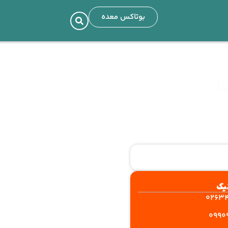
بوتاکس معده
د!
یک
0263
0990