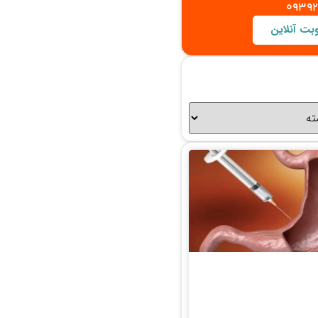
0939
بت آنلاین