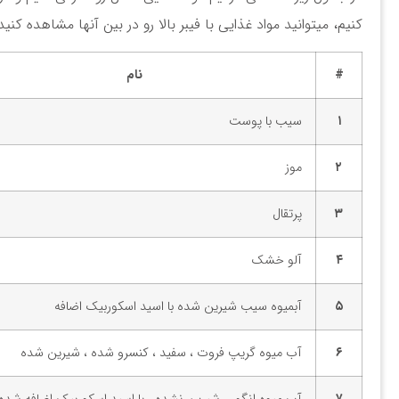
کنیم، میتوانید مواد غذایی با فیبر بالا رو در بین آنها مشاهده کنید
#
نام
۱
سیب با پوست
۲
موز
۳
پرتقال
۴
آلو خشک
۵
آبمیوه سیب شیرین شده با اسید اسکوربیک اضافه
۶
آب میوه گریپ فروت ، سفید ، کنسرو شده ، شیرین شده