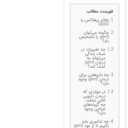
فهرست مطالب
علائم ریفلاکس یا
GERD
چگونه می‌توان
gerd را تشخیص
داد؟
چه تغییرات در
سبک زندگی
می‌تواند به
درمان gerd
کمک کند؟
چه داروهایی برای
درمان gerd وجود
دارد؟
در مواردی که
درمان دارویی
کافی نباشد،
چه گزینه‌های
جراحی وجود
دارد؟
چه تدابیری باید
بگیرم تا از عود gerd