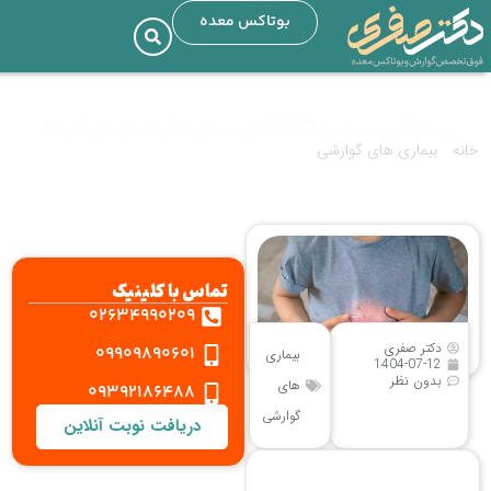
بوتاکس معده
ریفلاکس معده یا GERD چیست و چگونه درمان کنیم؟
خانه
»
بیماری های گوارشی
»
ریفلاکس معده یا GERD چیست و چگونه درمان
کنیم؟
تماس با کلینیک
02634990209
دکتر صفری
09909890601
بیماری
1404-07-12
بدون نظر
های
09392186488
گوارشی
دریافت نوبت آنلاین