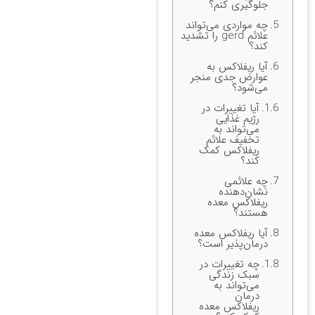
جلوگیری کنم؟
چه مواردی می‌تواند
علائم gerd را تشدید
کند؟
آیا ریفلاکس به
عوارض جدی منجر
می‌شود؟
آیا تغییرات در
رژیم غذایی
می‌تواند به
تخفیف علائم
ریفلاکس کمک
کند؟
چه علائمی
نشان‌دهنده
ریفلاکس معده
هستند؟
آیا ریفلاکس معده
درمان‌پذیر است؟
چه تغییرات در
سبک زندگی
می‌تواند به
درمان
ریفلاکس معده