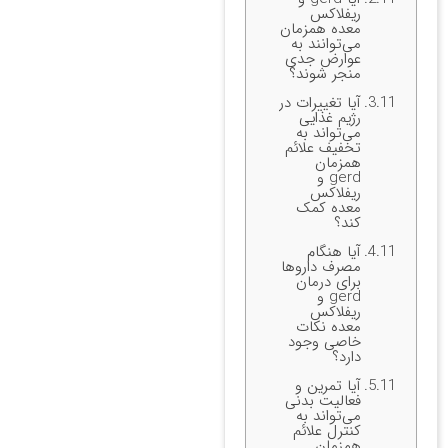
ریفلاکس
معده همزمان
می‌توانند به
عوارض جدی
منجر شوند؟
آیا تغییرات در
رژیم غذایی
می‌تواند به
تخفیف علائم
همزمان
gerd و
ریفلاکس
معده کمک
کند؟
آیا هنگام
مصرف داروها
برای درمان
gerd و
ریفلاکس
معده نکات
خاصی وجود
دارد؟
آیا تمرین و
فعالیت بدنی
می‌تواند به
کنترل علائم
همزمان