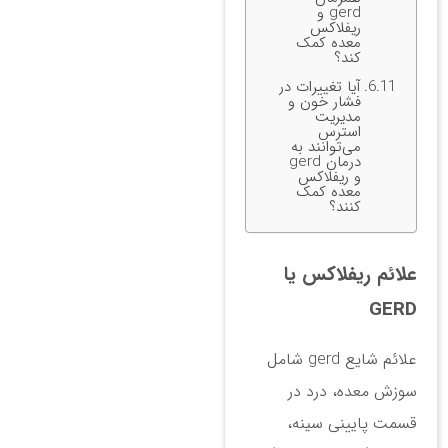
gerd و
ریفلاکس
معده کمک
کند؟
آیا تغییرات در
فشار خون و
مدیریت
استرس
می‌توانند به
درمان gerd
و ریفلاکس
معده کمک
کنند؟
علائم ریفلاکس یا
GERD
علائم شایع gerd شامل
سوزش معده، درد در
قسمت پایینی سینه،