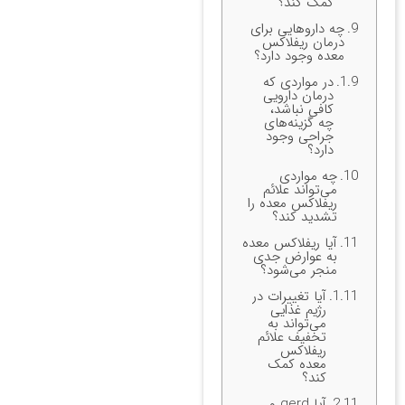
کمک کند؟
چه داروهایی برای
درمان ریفلاکس
معده وجود دارد؟
در مواردی که
درمان دارویی
کافی نباشد،
چه گزینه‌های
جراحی وجود
دارد؟
چه مواردی
می‌تواند علائم
ریفلاکس معده را
تشدید کند؟
آیا ریفلاکس معده
به عوارض جدی
منجر می‌شود؟
آیا تغییرات در
رژیم غذایی
می‌تواند به
تخفیف علائم
ریفلاکس
معده کمک
کند؟
آیا gerd و