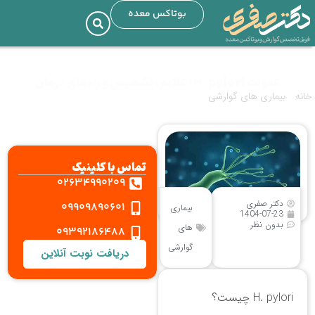
بوتاکس معده
عفونت H. pylori: علائم، تشخیص و راه‌های درمان
خانه
»
بیماری های گوارشی
»
عفونت H. pylori: علائم، تشخیص و راه‌های درمان
تماس با کلینیک
02634990209
دکتر صفری
09909890601
بیماری
1404-07-23
بدون نظر
های
09392186488
گوارشی
دریافت نوبت آنلاین
H. pylori چیست؟