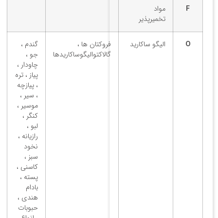
F
مواد
تخمیرپذیر
O
الیگو ساکارید
فروکتان ها ،
گندم ،
گالاکتوالیگوساکاریدها
جو ،
چاودار ،
پیاز ، تره
، پیازچه
، سیر ،
موسیر ،
کنگر ،
لبو ،
رازیانه ،
نخود
سبز ،
کاسنی ،
پسته ،
بادام
هندی ،
حبوبات