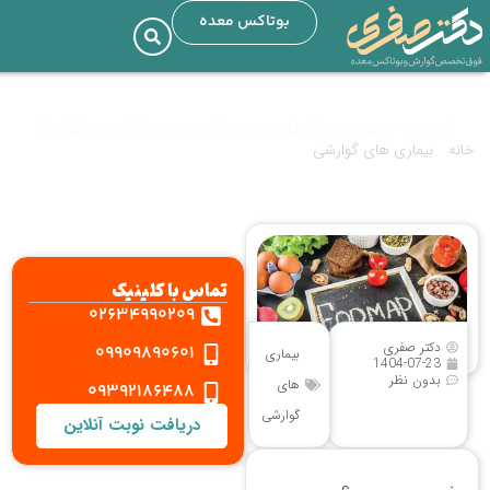
بوتاکس معده
فودمپ چیست و چگونه روی سلامت روده تاثیر می‌گذارد؟
خانه
»
بیماری های گوارشی
»
فودمپ چیست و چگونه روی سلامت روده تاثیر
می‌گذارد؟
تماس با کلینیک
02634990209
دکتر صفری
09909890601
بیماری
1404-07-23
بدون نظر
های
09392186488
گوارشی
دریافت نوبت آنلاین