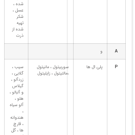
شده ،
عسل ،
شکر
تهیه
شده از
ذرت
A
و
P
پلی ال ها
سوربیتول ، مانیتول
سیب ،
،مالتیتول ، زایلیتول
گلابی ،
زردآلو ،
گیلاس
و آلبالو ،
هلو ،
آلو سیاه
،
هندوانه
، قارچ
ها ، گل