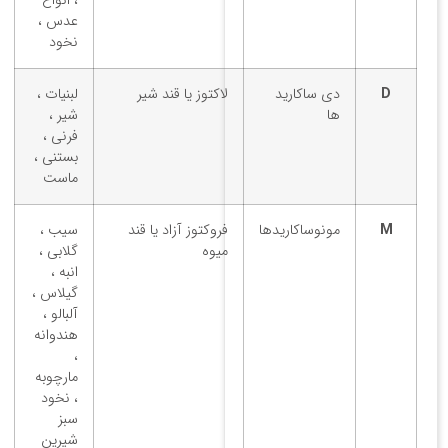
، انواع
عدس ،
نخود
D
دی ساکارید
لاکتوز یا قند شیر
لبنیات ،
ها
شیر ،
فرنی ،
بستنی ،
ماست
M
مونوساکاریدها
فروکتوز آزاد یا قند
سیب ،
میوه
گلابی ،
انبه ،
گیلاس ،
آلبالو ،
هندوانه
،
مارچوبه
، نخود
سبز
شیرین