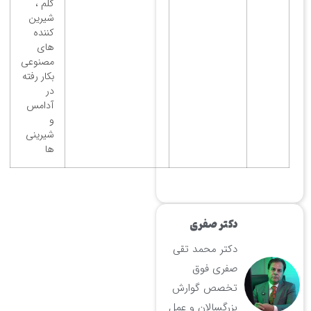
کلم ،
شیرین
کننده
های
مصنوعی
بکار رفته
در
آدامس
و
شیرینی
ها
دکتر صفری
دکتر محمد تقی
صفری فوق
تخصص گوارش
بزرگسالان و عمل